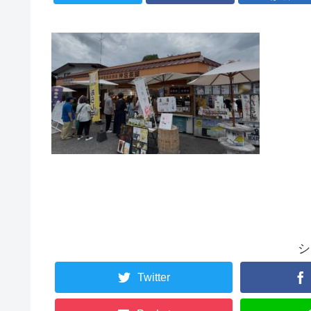
シ
Twitter