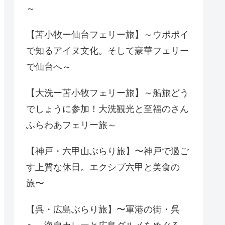
～
【苫小牧ー仙台フェリー旅】～ウポポイ
で知るアイヌ文化。そして豪華フェリー
で仙台へ～
【大洗ー苫小牧フェリー旅】～船旅どう
でしょうに参加！大洗観光と至福のさん
ふらわあフェリー旅～
【神戸・六甲山ぶらり旅】〜神戸で過ご
す上質な休日。エクシブ六甲と美食の
旅〜
【呉・広島ぶらり旅】〜軍港の街・呉