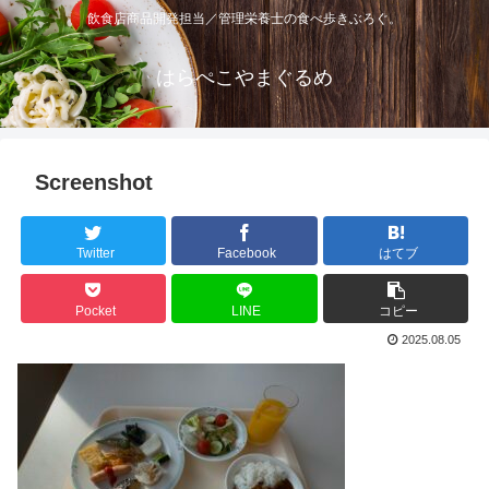
飲食店商品開発担当／管理栄養士の食べ歩きぶろぐ。
はらぺこやまぐるめ
Screenshot
Twitter
Facebook
はてブ
Pocket
LINE
コピー
2025.08.05