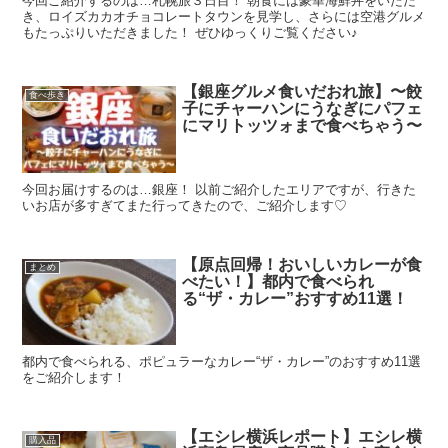
今回ご紹介するのは…札幌旅３日目！ 朝食には豪華海鮮丼をいただ
き、ロイズカカオチョコレートタウンを見学し、さらには空港グルメ
もたっぷりいただきました！ ぜひゆっくりご覧ください♪
【銀座グルメ食いだおれ旅】〜餃
食べ歩き
子にチャーハンにうなぎにパフェ
にマリトッツォまで食べちゃう〜
今回お届けするのは…銀座！ 以前ご紹介したエリアですが、行きた
いお店が多すぎてまた行ってきたので、ご紹介します♡
【原点回帰！おいしいカレーが食
まとめ
べたい！】都内で食べられ
る“ザ・カレー”おすすめ11選！
都内で食べられる、ポピュラーなカレー“ザ・カレー”のおすすめ11選
をご紹介します！
【エシレ横浜レポート】エシレ横
購入品