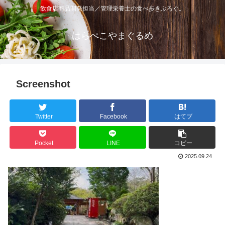
飲食店商品開発担当／管理栄養士の食べ歩きぶろぐ。
はらぺこやまぐるめ
Screenshot
Twitter
Facebook
はてブ
Pocket
LINE
コピー
2025.09.24