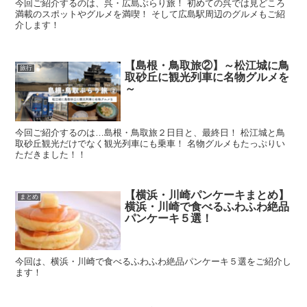
今回ご紹介するのは、呉・広島ぶらり旅！ 初めての呉では見どころ
満載のスポットやグルメを満喫！ そして広島駅周辺のグルメもご紹
介します！
【島根・鳥取旅②】～松江城に鳥
旅行
取砂丘に観光列車に名物グルメを
～
今回ご紹介するのは…島根・鳥取旅２日目と、最終日！ 松江城と鳥
取砂丘観光だけでなく観光列車にも乗車！ 名物グルメもたっぷりい
ただきました！！
【横浜・川崎パンケーキまとめ】
まとめ
横浜・川崎で食べるふわふわ絶品
パンケーキ５選！
今回は、横浜・川崎で食べるふわふわ絶品パンケーキ５選をご紹介し
ます！