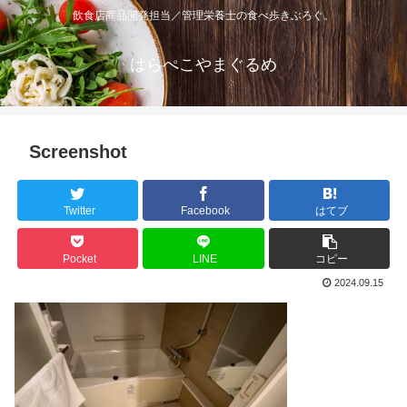
飲食店商品開発担当／管理栄養士の食べ歩きぶろぐ。
はらぺこやまぐるめ
Screenshot
Twitter
Facebook
はてブ
Pocket
LINE
コピー
2024.09.15