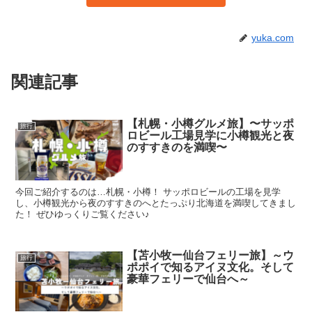
yuka.com
関連記事
【札幌・小樽グルメ旅】〜サッポ
旅行
ロビール工場見学に小樽観光と夜
のすすきのを満喫〜
今回ご紹介するのは…札幌・小樽！ サッポロビールの工場を見学
し、小樽観光から夜のすすきのへとたっぷり北海道を満喫してきまし
た！ ぜひゆっくりご覧ください♪
【苫小牧ー仙台フェリー旅】～ウ
旅行
ポポイで知るアイヌ文化。そして
豪華フェリーで仙台へ～