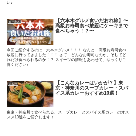
い♪
【六本木グルメ食いだおれ旅】〜
食べ歩き
高級お寿司食べ放題にケーキまで
食べちゃう！？〜
今回ご紹介するのは…六本木グルメ！！！ なんと…高級お寿司食べ
放題に行ってきました！！！ さて、どんなお寿司なのか、そしてど
れだけ食べられるのか！？ スイーツの情報もあわせて、ゆっくりご
覧ください♪
【こんなカレーはいかが？】東
まとめ
京・神奈川のスープカレー・スパ
イス系カレーおすすめ10選！
東京・神奈川で食べられる、スープカレーとスパイス系カレーのオス
スメ10選をご紹介します！