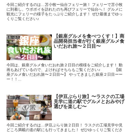
今回ご紹介するのは…苫小牧ー仙台フェリー旅！ フェリーで苫小牧
に到着し、ウポポイを訪れたのち再びフェリーで仙台へ！ グルメに
観光にフェリーの様子をたっぷりご紹介します！ ぜひ最後までゆっ
くりご覧ください♪
【銀座グルメを食べつくす！】商
食べ歩き
品開発担当者が行く銀座グルメ食
いだおれ旅〜２日目〜
今回は、銀座グルメ食いだおれ旅２日目の模様をご紹介します！ 動
画もあげているので、よければそちらもご覧ください♪ 【銀
座グルメ食いだおれ旅〜２日目〜】 やってきました銀座２日目ーー
ー！！...
【伊豆ぶらり旅】〜ラスクの工場
旅行
見学に道の駅でグルメとおみやげ
選びを楽しむ〜
今回ご紹介するのは…伊豆ぶらり旅２日目！ ラスクの工場見学や見
どころ満載の道の駅にも行ってきました！ ぜひゆっくりご覧くださ