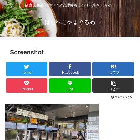
飲食店商品開発担当／管理栄養士の食べ歩きぶろぐ。
はらぺこやまぐるめ
Screenshot
Twitter
Facebook
はてブ
Pocket
LINE
コピー
2024.09.15