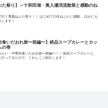
ぶた祭り】～十和田湖・奥入瀬渓流散策と感動のね
で行く青森ねぶた祭り！！ はじめての生ねぶたに感動… ほかにも
介します！
街食いだおれ旅〜前編〜】絶品スープカレーとカッ
ムの巻
みらい・中華街食いだおれ旅〜前編〜！！ 絶品スープカレーと、
に行ってきたので、くわしくご紹介します！