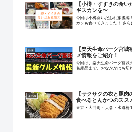
【小樽・すすきの食い
旅行
ギスカンを〜
今回は小樽食いだおれ旅後編
カンも食べてきました！ さら
【楽天生命パーク宮城観
野球
メ情報をご紹介！
今回は、楽天生命パーク宮城
名産品まで、おなかがはち切
【サクサクの衣と豚肉
まとめ
食べるとんかつのスス
東京・大井町・大森・水道橋