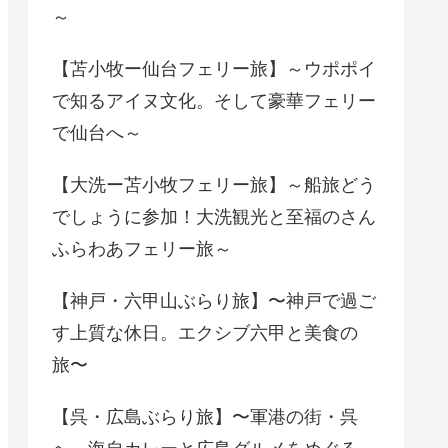
～
【苫小牧ー仙台フェリー旅】～ウポポイ
で知るアイヌ文化。そして豪華フェリー
で仙台へ～
【大洗ー苫小牧フェリー旅】～船旅どう
でしょうに参加！大洗観光と至福のさん
ふらわあフェリー旅～
【神戸・六甲山ぶらり旅】〜神戸で過ご
す上質な休日。エクシブ六甲と美食の
旅〜
【呉・広島ぶらり旅】〜軍港の街・呉