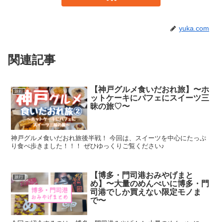
yuka.com
関連記事
【神戸グルメ食いだおれ旅】〜ホ
旅行
ットケーキにパフェにスイーツ三
昧の旅♡〜
神戸グルメ食いだおれ旅後半戦！ 今回は、スイーツを中心にたっぷ
り食べ歩きました！！！ ぜひゆっくりご覧ください♪
【博多・門司港おみやげまと
旅行
め】〜大量のめんべいに博多・門
司港でしか買えない限定モノま
で〜