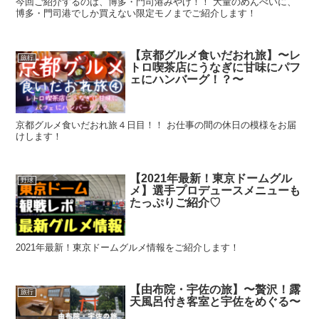
今回ご紹介するのは、博多・門司港みやげ！！ 大量のめんべいに、
博多・門司港でしか買えない限定モノまでご紹介します！
【京都グルメ食いだおれ旅】〜レ
旅行
トロ喫茶店にうなぎに甘味にパフ
ェにハンバーグ！？〜
京都グルメ食いだおれ旅４日目！！ お仕事の間の休日の模様をお届
けします！
【2021年最新！東京ドームグル
野球
メ】選手プロデュースメニューも
たっぷりご紹介♡
2021年最新！東京ドームグルメ情報をご紹介します！
【由布院・宇佐の旅】〜贅沢！露
旅行
天風呂付き客室と宇佐をめぐる〜