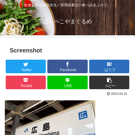
飲食店商品開発担当／管理栄養士の食べ歩きぶろぐ。
はらぺこやまぐるめ
Screenshot
Twitter
Facebook
はてブ
Pocket
LINE
コピー
2024.09.15