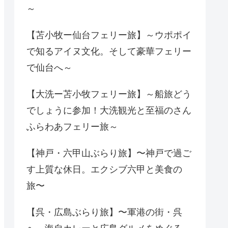
～
【苫小牧ー仙台フェリー旅】～ウポポイ
で知るアイヌ文化。そして豪華フェリー
で仙台へ～
【大洗ー苫小牧フェリー旅】～船旅どう
でしょうに参加！大洗観光と至福のさん
ふらわあフェリー旅～
【神戸・六甲山ぶらり旅】〜神戸で過ご
す上質な休日。エクシブ六甲と美食の
旅〜
【呉・広島ぶらり旅】〜軍港の街・呉