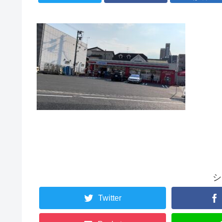
シ
Twitter