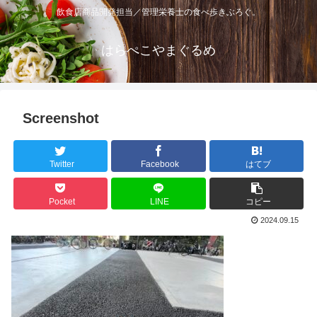
飲食店商品開発担当／管理栄養士の食べ歩きぶろぐ。
はらぺこやまぐるめ
Screenshot
Twitter
Facebook
はてブ
Pocket
LINE
コピー
2024.09.15