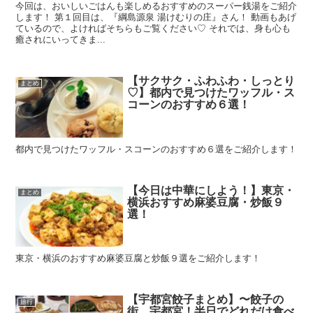
今回は、おいしいごはんも楽しめるおすすめのスーパー銭湯をご紹介
します！ 第１回目は、『綱島源泉 湯けむりの庄』さん！ 動画もあげ
ているので、よければそちらもご覧ください♡ それでは、身も心も
癒されにいってきま...
【サクサク・ふわふわ・しっとり
まとめ
♡】都内で見つけたワッフル・ス
コーンのおすすめ６選！
都内で見つけたワッフル・スコーンのおすすめ６選をご紹介します！
【今日は中華にしよう！】東京・
まとめ
横浜おすすめ麻婆豆腐・炒飯９
選！
東京・横浜のおすすめ麻婆豆腐と炒飯９選をご紹介します！
【宇都宮餃子まとめ】〜餃子の
旅行
街、宇都宮！半日でどれだけ食べ