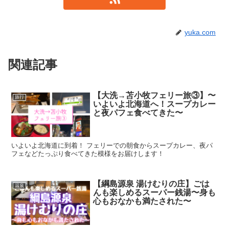
yuka.com
関連記事
【大洗→苫小牧フェリー旅③】〜
旅行
いよいよ北海道へ！スープカレー
と夜パフェ食べてきた〜
いよいよ北海道に到着！ フェリーでの朝食からスープカレー、夜パ
フェなどたっぷり食べてきた模様をお届けします！
【綱島源泉 湯けむりの庄】ごは
温泉
んも楽しめるスーパー銭湯〜身も
心もおなかも満たされた〜