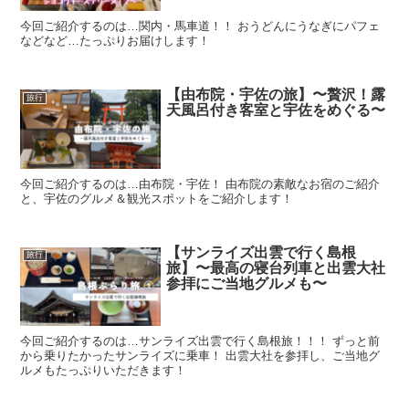
今回ご紹介するのは…関内・馬車道！！ おうどんにうなぎにパフェ
などなど…たっぷりお届けします！
【由布院・宇佐の旅】〜贅沢！露
旅行
天風呂付き客室と宇佐をめぐる〜
今回ご紹介するのは…由布院・宇佐！ 由布院の素敵なお宿のご紹介
と、宇佐のグルメ＆観光スポットをご紹介します！
【サンライズ出雲で行く島根
旅行
旅】〜最高の寝台列車と出雲大社
参拝にご当地グルメも〜
今回ご紹介するのは…サンライズ出雲で行く島根旅！！！ ずっと前
から乗りたかったサンライズに乗車！ 出雲大社を参拝し、ご当地グ
ルメもたっぷりいただきます！