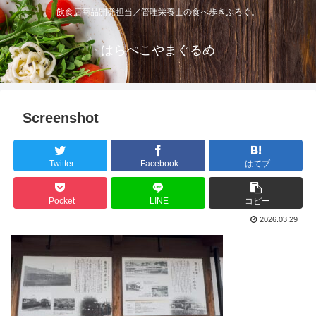
飲食店商品開発担当／管理栄養士の食べ歩きぶろぐ。
はらぺこやまぐるめ
Screenshot
Twitter
Facebook
はてブ
Pocket
LINE
コピー
2026.03.29