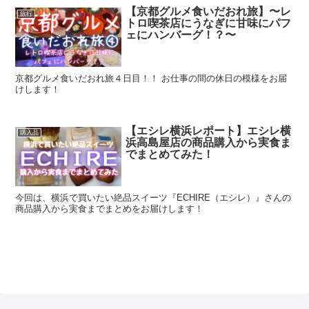
【京都グルメ食いだおれ旅】〜レ
旅行
トロ喫茶店にうなぎに甘味にパフ
ェにハンバーグ！？〜
京都グルメ食いだおれ旅４日目！！ お仕事の間の休日の模様をお届
けします！
【エシレ横浜レポート】エシレ横
購入品
浜高島屋店の商品購入から実食ま
でまとめてみた！
今回は、横浜で買いたい絶品スイーツ『ECHIRE（エシレ）』さんの
商品購入から実食までまとめをお届けします！