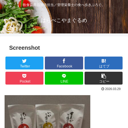
飲食店商品開発担当／管理栄養士の食べ歩きぶろぐ。
はらぺこやまぐるめ
Screenshot
Twitter
Facebook
はてブ
Pocket
LINE
コピー
2026.03.29