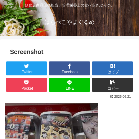
飲食店商品開発担当／管理栄養士の食べ歩きぶろぐ。
はらぺこやまぐるめ
Screenshot
Twitter
Facebook
はてブ
Pocket
LINE
コピー
2025.06.21