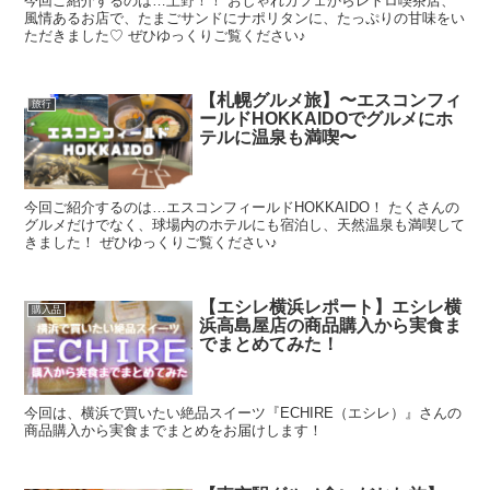
今回ご紹介するのは…上野！！ おしゃれカフェからレトロ喫茶店、
風情あるお店で、たまごサンドにナポリタンに、たっぷりの甘味をい
ただきました♡ ぜひゆっくりご覧ください♪
【札幌グルメ旅】〜エスコンフィ
旅行
ールドHOKKAIDOでグルメにホ
テルに温泉も満喫〜
今回ご紹介するのは…エスコンフィールドHOKKAIDO！ たくさんの
グルメだけでなく、球場内のホテルにも宿泊し、天然温泉も満喫して
きました！ ぜひゆっくりご覧ください♪
【エシレ横浜レポート】エシレ横
購入品
浜高島屋店の商品購入から実食ま
でまとめてみた！
今回は、横浜で買いたい絶品スイーツ『ECHIRE（エシレ）』さんの
商品購入から実食までまとめをお届けします！