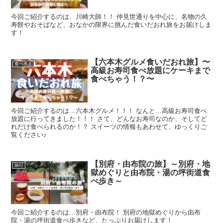
今回ご紹介するのは、川崎大師！！ 仲見世通りを中心に、名物の久
寿餅やおそばなど、おなかの限界に挑んだ食いだおれ旅をお届けしま
す！
【六本木グルメ食いだおれ旅】〜
食べ歩き
高級お寿司食べ放題にケーキまで
食べちゃう！？〜
今回ご紹介するのは…六本木グルメ！！！ なんと…高級お寿司食べ
放題に行ってきました！！！ さて、どんなお寿司なのか、そしてど
れだけ食べられるのか！？ スイーツの情報もあわせて、ゆっくりご
覧ください♪
【別府・由布院の旅】～別府・地
旅行
獄めぐりと由布院・湯の坪街道食
べ歩き～
今回ご紹介するのは…別府・由布院！ 別府の地獄めぐりから由布
院・湯の坪街道食べ歩きなど、たっぷりお届けします！