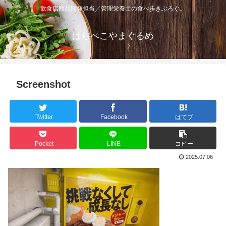
飲食店商品開発担当／管理栄養士の食べ歩きぶろぐ。
はらぺこやまぐるめ
Screenshot
Twitter
Facebook
はてブ
Pocket
LINE
コピー
2025.07.06