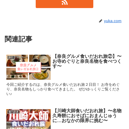
yuka.com
関連記事
【奈良グルメ食いだおれ旅②】〜
旅行
お寺めぐりと奈良名物を食べつく
す〜
今回ご紹介するのは、奈良グルメ食いだおれ旅２日目！ お寺をめぐ
り、奈良名物もしっかり食べてきました。 ぜひゆっくりご覧くださ
い♪
【川崎大師食いだおれ旅】〜名物
食べ歩き
久寿餅におそばにおまんじゅう
に…おなかの限界に挑む〜