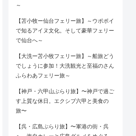
～
【苫小牧ー仙台フェリー旅】～ウポポイ
で知るアイヌ文化。そして豪華フェリー
で仙台へ～
【大洗ー苫小牧フェリー旅】～船旅どう
でしょうに参加！大洗観光と至福のさん
ふらわあフェリー旅～
【神戸・六甲山ぶらり旅】〜神戸で過ご
す上質な休日。エクシブ六甲と美食の
旅〜
【呉・広島ぶらり旅】〜軍港の街・呉