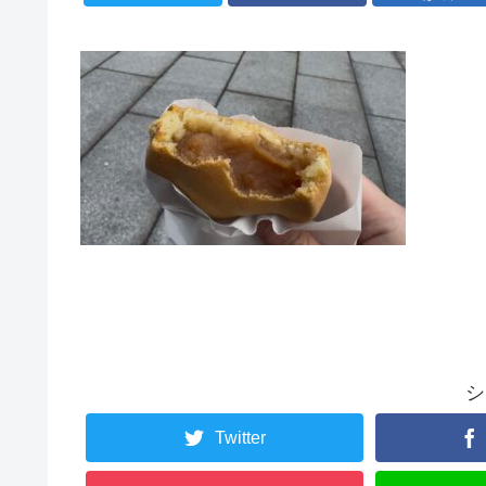
シ
Twitter