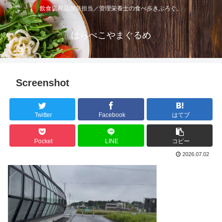
飲食店商品開発担当／管理栄養士の食べ歩きぶろぐ。
はらぺこやまぐるめ
Screenshot
Twitter
Facebook
はてブ
Pocket
LINE
コピー
2026.07.02