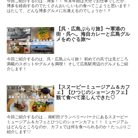
今回ご紹介するのは…博多！！ 年末年始は大分でお仕事でしたが、
博多を経由するのでたくさんおいしいもの食べてこようと思います！
はたして、どんな博多グルメに出逢えるのでしょうか！？
【呉・広島ぶらり旅】〜軍港の
旅行
街・呉へ。海自カレーと広島グル
メをめぐる旅〜
今回ご紹介するのは、呉・広島ぶらり旅！ 初めての呉では見どころ
満載のスポットやグルメを満喫！ そして広島駅周辺のグルメもご紹
介します！
【スヌーピーミュージアム＆カフ
食べ歩き
ェ】【ひつじのショーンカフェ】
観て食べて楽しんできた♡
今回ご紹介するのは… 南町田グランベリーパークにあるスヌーピー
ミュージアム＆カフェとひつじのショーンカフェ！！ ミュージアム
はどんなところなのか、カフェでは何を食べられるのか！たっぷりご
紹介します♡