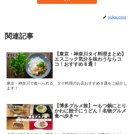
yuka.com
関連記事
【東京・神奈川タイ料理まとめ】
まとめ
エスニック気分を味わうならコ
コ！おすすめ８選！
東京・神奈川で食べられる、タイ料理のお店おすすめ８選をご紹介し
ます！
【博多グルメ旅】〜もつ鍋にとり
旅行
かわに餃子にうどん！名物グルメ
食べ歩き〜