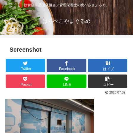
飲食店商品開発担当／管理栄養士の食べ歩きぶろぐ。
はらぺこやまぐるめ
Screenshot
Twitter
Facebook
はてブ
Pocket
LINE
コピー
2026.07.02