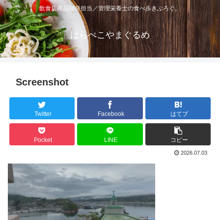
飲食店商品開発担当／管理栄養士の食べ歩きぶろぐ。
はらぺこやまぐるめ
Screenshot
Twitter
Facebook
はてブ
Pocket
LINE
コピー
2026.07.03