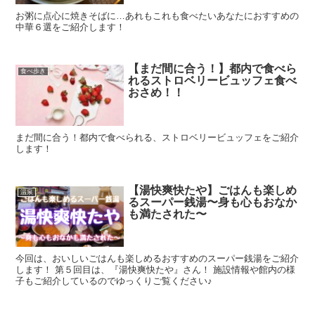
お粥に点心に焼きそばに…あれもこれも食べたいあなたにおすすめの
中華６選をご紹介します！
【まだ間に合う！】都内で食べら
食べ歩き
れるストロベリービュッフェ食べ
おさめ！！
まだ間に合う！都内で食べられる、ストロベリービュッフェをご紹介
します！
【湯快爽快たや】ごはんも楽しめ
温泉
るスーパー銭湯〜身も心もおなか
も満たされた〜
今回は、おいしいごはんも楽しめるおすすめのスーパー銭湯をご紹介
します！ 第５回目は、『湯快爽快たや』さん！ 施設情報や館内の様
子もご紹介しているのでゆっくりご覧ください♪