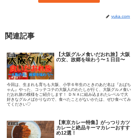
yuka.com
関連記事
【大阪グルメ食いだおれ旅】大阪
旅行
の女、故郷を味わう〜１日目〜
今回は、生まれも育ちも大阪、小学６年生のときのあだ名は『おばち
ゃん』やった、コッテコテの大阪人のわたしが行く、大阪グルメ食い
だおれ旅の模様をご紹介します！ ＤＮＡに組み込まれたレベルで大
好きなグルメばかりなので、食べたことがないかたは、ぜひ食べてみ
てください♡
【東京カレー特集】がっつりカツ
まとめ
カレーと絶品キーマカレーおすす
め12選！