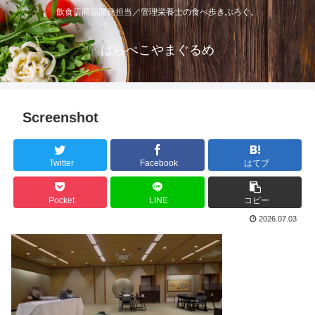
飲食店商品開発担当／管理栄養士の食べ歩きぶろぐ。
はらぺこやまぐるめ
Screenshot
Twitter
Facebook
はてブ
Pocket
LINE
コピー
2026.07.03