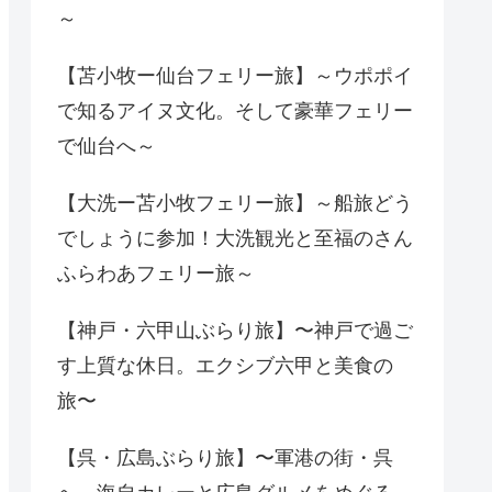
～
【苫小牧ー仙台フェリー旅】～ウポポイ
で知るアイヌ文化。そして豪華フェリー
で仙台へ～
【大洗ー苫小牧フェリー旅】～船旅どう
でしょうに参加！大洗観光と至福のさん
ふらわあフェリー旅～
【神戸・六甲山ぶらり旅】〜神戸で過ご
す上質な休日。エクシブ六甲と美食の
旅〜
【呉・広島ぶらり旅】〜軍港の街・呉