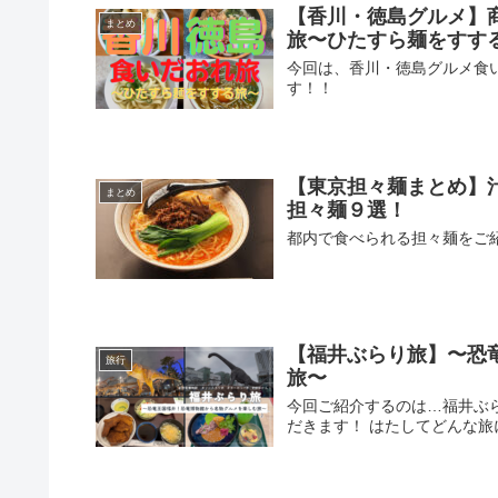
【香川・徳島グルメ】
まとめ
旅〜ひたすら麺をすす
今回は、香川・徳島グルメ食
す！！
【東京担々麺まとめ】
まとめ
担々麺９選！
都内で食べられる担々麺をご
【福井ぶらり旅】〜恐
旅行
旅〜
今回ご紹介するのは…福井ぶ
だきます！ はたしてどんな