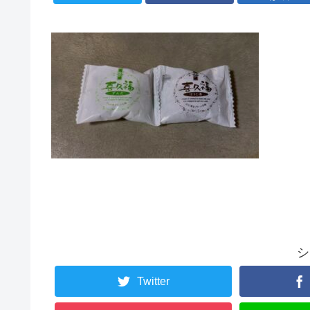
シ
Twitter