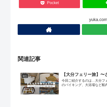
Pocket
yuka.
関連記事
【大分フェリー旅】〜
旅行
今回ご紹介するのは…大分フ
のバイキング、大浴場など船