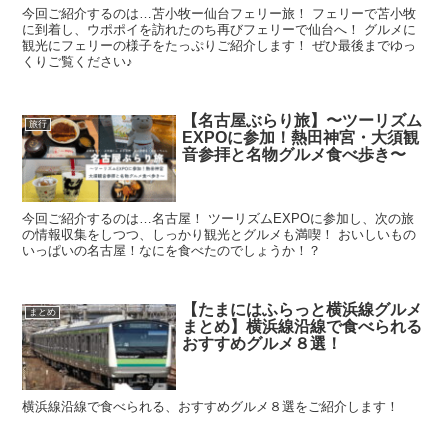
今回ご紹介するのは…苫小牧ー仙台フェリー旅！ フェリーで苫小牧
に到着し、ウポポイを訪れたのち再びフェリーで仙台へ！ グルメに
観光にフェリーの様子をたっぷりご紹介します！ ぜひ最後までゆっ
くりご覧ください♪
【名古屋ぶらり旅】〜ツーリズム
旅行
EXPOに参加！熱田神宮・大須観
音参拝と名物グルメ食べ歩き〜
今回ご紹介するのは…名古屋！ ツーリズムEXPOに参加し、次の旅
の情報収集をしつつ、しっかり観光とグルメも満喫！ おいしいもの
いっぱいの名古屋！なにを食べたのでしょうか！？
【たまにはふらっと横浜線グルメ
まとめ
まとめ】横浜線沿線で食べられる
おすすめグルメ８選！
横浜線沿線で食べられる、おすすめグルメ８選をご紹介します！