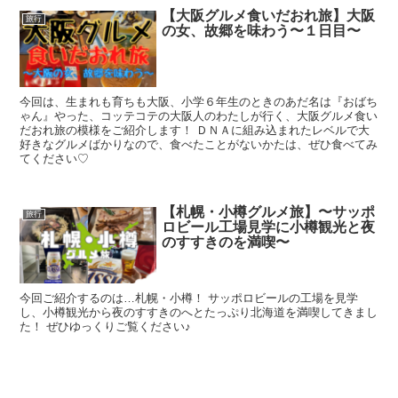
【大阪グルメ食いだおれ旅】大阪
旅行
の女、故郷を味わう〜１日目〜
今回は、生まれも育ちも大阪、小学６年生のときのあだ名は『おばち
ゃん』やった、コッテコテの大阪人のわたしが行く、大阪グルメ食い
だおれ旅の模様をご紹介します！ ＤＮＡに組み込まれたレベルで大
好きなグルメばかりなので、食べたことがないかたは、ぜひ食べてみ
てください♡
【札幌・小樽グルメ旅】〜サッポ
旅行
ロビール工場見学に小樽観光と夜
のすすきのを満喫〜
今回ご紹介するのは…札幌・小樽！ サッポロビールの工場を見学
し、小樽観光から夜のすすきのへとたっぷり北海道を満喫してきまし
た！ ぜひゆっくりご覧ください♪