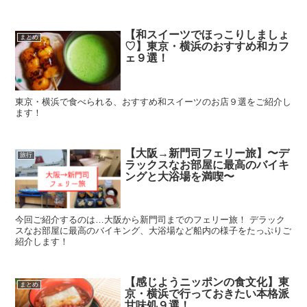
【和スイーツでほっこりしましょ
まとめ
♡】東京・横浜のおすすめ和カフ
ェ９選！
東京・横浜で食べられる、おすすめ和スイーツのお店９選をご紹介し
ます！
【大阪→新門司フェリー旅】〜デ
旅行
ラックスなお部屋に最高のバイキ
ングと大浴場を満喫〜
今回ご紹介するのは…大阪から新門司までのフェリー旅！ デラック
スなお部屋に最高のバイキング、大浴場など船内の様子をたっぷりご
紹介します！
【感じようニッポンの食文化】東
まとめ
京・横浜で行っておきたい本格派
甘味処９選！