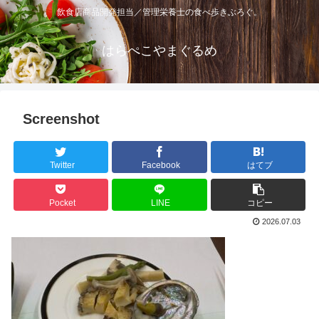
飲食店商品開発担当／管理栄養士の食べ歩きぶろぐ。
はらぺこやまぐるめ
Screenshot
Twitter
Facebook
はてブ
Pocket
LINE
コピー
2026.07.03