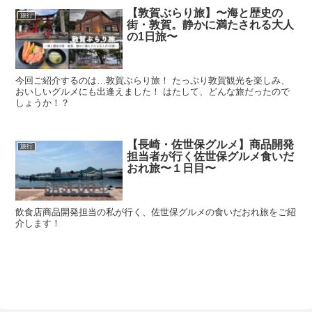
【敦賀ぶらり旅】〜海と歴史の
旅行
街・敦賀。静かに満たされる大人
の1日旅〜
今回ご紹介するのは…敦賀ぶらり旅！ たっぷり敦賀観光を楽しみ、
おいしいグルメにも出逢えました！ はたして、どんな旅だったので
しょうか！？
【長崎・佐世保グルメ】商品開発
旅行
担当者が行く佐世保グルメ食いだ
おれ旅〜１日目〜
飲食店商品開発担当の私が行く、佐世保グルメの食いだおれ旅をご紹
介します！