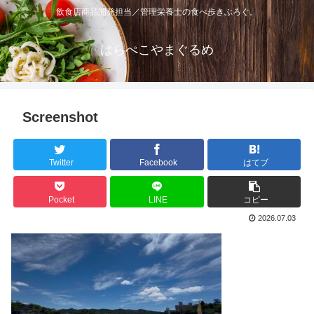
飲食店商品開発担当／管理栄養士の食べ歩きぶろぐ。
はらぺこやまぐるめ
Screenshot
Twitter
Facebook
はてブ
Pocket
LINE
コピー
2026.07.03