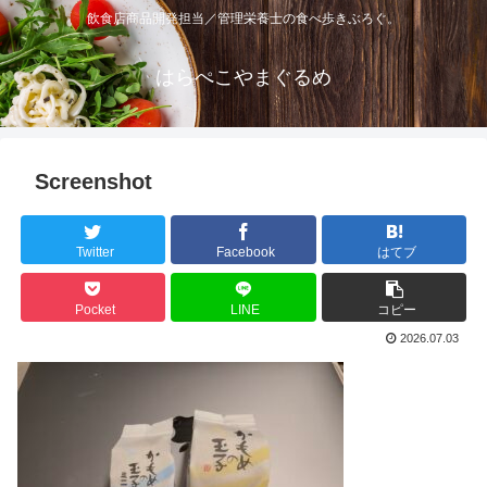
飲食店商品開発担当／管理栄養士の食べ歩きぶろぐ。
はらぺこやまぐるめ
Screenshot
Twitter
Facebook
はてブ
Pocket
LINE
コピー
2026.07.03