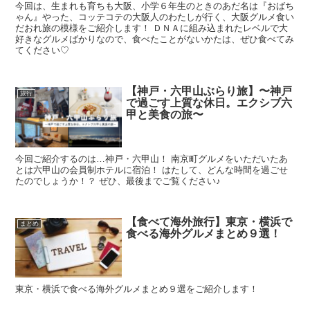
今回は、生まれも育ちも大阪、小学６年生のときのあだ名は『おばち
ゃん』やった、コッテコテの大阪人のわたしが行く、大阪グルメ食い
だおれ旅の模様をご紹介します！ ＤＮＡに組み込まれたレベルで大
好きなグルメばかりなので、食べたことがないかたは、ぜひ食べてみ
てください♡
【神戸・六甲山ぶらり旅】〜神戸
旅行
で過ごす上質な休日。エクシブ六
甲と美食の旅〜
今回ご紹介するのは…神戸・六甲山！ 南京町グルメをいただいたあ
とは六甲山の会員制ホテルに宿泊！ はたして、どんな時間を過ごせ
たのでしょうか！？ ぜひ、最後までご覧ください♪
【食べて海外旅行】東京・横浜で
まとめ
食べる海外グルメまとめ９選！
東京・横浜で食べる海外グルメまとめ９選をご紹介します！