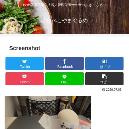
飲食店商品開発担当／管理栄養士の食べ歩きぶろぐ。
はらぺこやまぐるめ
Screenshot
Twitter
Facebook
はてブ
Pocket
LINE
コピー
2026.07.03