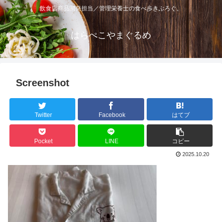
飲食店商品開発担当／管理栄養士の食べ歩きぶろぐ。
はらぺこやまぐるめ
Screenshot
Twitter
Facebook
はてブ
Pocket
LINE
コピー
2025.10.20