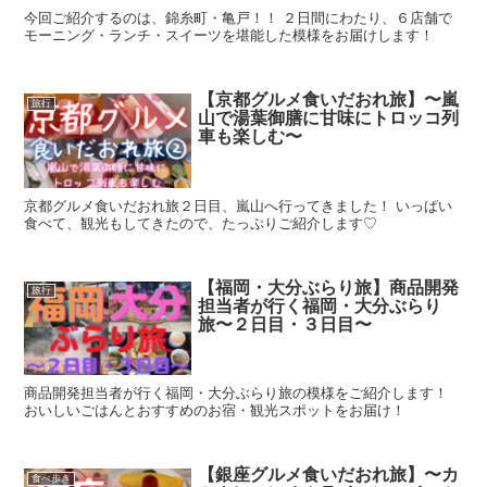
今回ご紹介するのは、錦糸町・亀戸！！ ２日間にわたり、６店舗で
モーニング・ランチ・スイーツを堪能した模様をお届けします！
【京都グルメ食いだおれ旅】〜嵐
旅行
山で湯葉御膳に甘味にトロッコ列
車も楽しむ〜
京都グルメ食いだおれ旅２日目、嵐山へ行ってきました！ いっぱい
食べて、観光もしてきたので、たっぷりご紹介します♡
【福岡・大分ぶらり旅】商品開発
旅行
担当者が行く福岡・大分ぶらり
旅〜２日目・３日目〜
商品開発担当者が行く福岡・大分ぶらり旅の模様をご紹介します！
おいしいごはんとおすすめのお宿・観光スポットをお届け！
【銀座グルメ食いだおれ旅】〜カ
食べ歩き