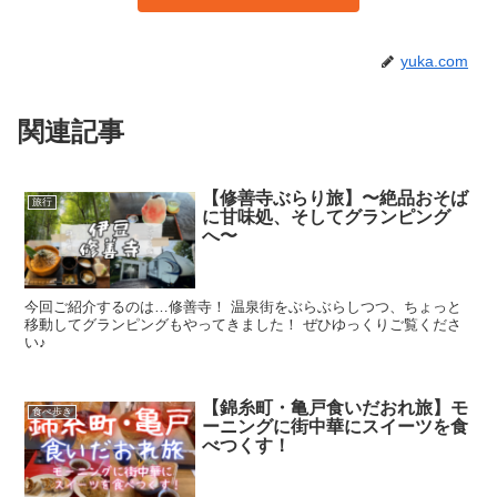
yuka.com
関連記事
【修善寺ぶらり旅】〜絶品おそば
旅行
に甘味処、そしてグランピング
へ〜
今回ご紹介するのは…修善寺！ 温泉街をぶらぶらしつつ、ちょっと
移動してグランピングもやってきました！ ぜひゆっくりご覧くださ
い♪
【錦糸町・亀戸食いだおれ旅】モ
食べ歩き
ーニングに街中華にスイーツを食
べつくす！