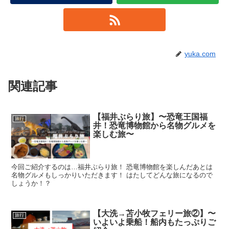
yuka.com
関連記事
【福井ぶらり旅】〜恐竜王国福
旅行
井！恐竜博物館から名物グルメを
楽しむ旅〜
今回ご紹介するのは…福井ぶらり旅！ 恐竜博物館を楽しんだあとは
名物グルメもしっかりいただきます！ はたしてどんな旅になるので
しょうか！？
【大洗→苫小牧フェリー旅②】〜
旅行
いよいよ乗船！船内もたっぷりご