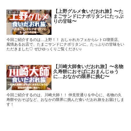
【上野グルメ食いだおれ旅】〜た
食べ歩き
まごサンドにナポリタンにたっぷ
りの甘味〜
今回ご紹介するのは…上野！！ おしゃれカフェからレトロ喫茶店、
風情あるお店で、たまごサンドにナポリタンに、たっぷりの甘味をい
ただきました♡ ぜひゆっくりご覧ください♪
【川崎大師食いだおれ旅】〜名物
食べ歩き
久寿餅におそばにおまんじゅう
に…おなかの限界に挑む〜
今回ご紹介するのは、川崎大師！！ 仲見世通りを中心に、名物の久
寿餅やおそばなど、おなかの限界に挑んだ食いだおれ旅をお届けしま
す！