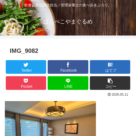
飲食店商品開発担当／管理栄養士の食べ歩きぶろぐ。
はらぺこやまぐるめ
IMG_9082
Twitter
Facebook
はてブ
Pocket
LINE
コピー
2026.05.11