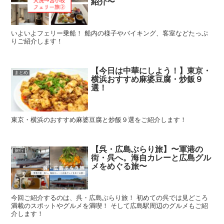
紹介〜
いよいよフェリー乗船！ 船内の様子やバイキング、客室などたっぷ
りご紹介します！
【今日は中華にしよう！】東京・
まとめ
横浜おすすめ麻婆豆腐・炒飯９
選！
東京・横浜のおすすめ麻婆豆腐と炒飯９選をご紹介します！
【呉・広島ぶらり旅】〜軍港の
旅行
街・呉へ。海自カレーと広島グル
メをめぐる旅〜
今回ご紹介するのは、呉・広島ぶらり旅！ 初めての呉では見どころ
満載のスポットやグルメを満喫！ そして広島駅周辺のグルメもご紹
介します！