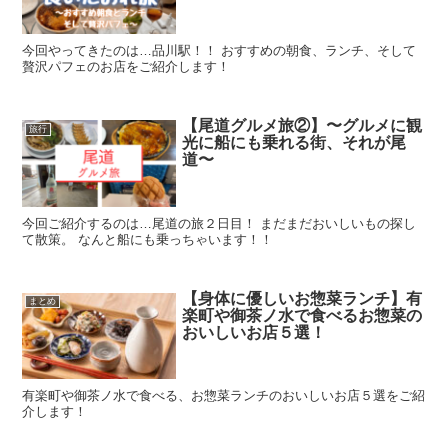
今回やってきたのは…品川駅！！ おすすめの朝食、ランチ、そして
贅沢パフェのお店をご紹介します！
【尾道グルメ旅②】〜グルメに観
旅行
光に船にも乗れる街、それが尾
道〜
今回ご紹介するのは…尾道の旅２日目！ まだまだおいしいもの探し
て散策。 なんと船にも乗っちゃいます！！
【身体に優しいお惣菜ランチ】有
まとめ
楽町や御茶ノ水で食べるお惣菜の
おいしいお店５選！
有楽町や御茶ノ水で食べる、お惣菜ランチのおいしいお店５選をご紹
介します！