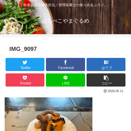
飲食店商品開発担当／管理栄養士の食べ歩きぶろぐ。
はらぺこやまぐるめ
IMG_9097
Twitter
Facebook
はてブ
Pocket
LINE
コピー
2026.05.11