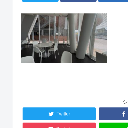
シ
Twitter