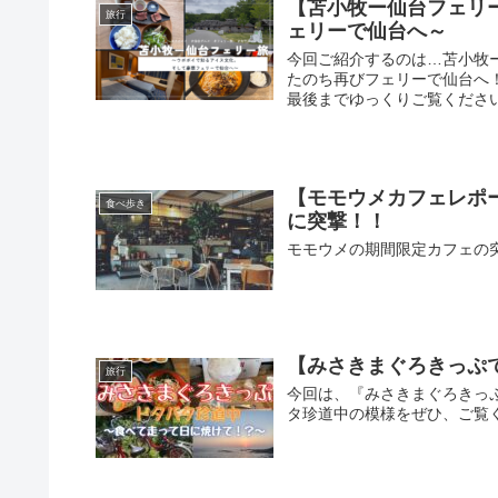
【苫小牧ー仙台フェリ
旅行
ェリーで仙台へ～
今回ご紹介するのは…苫小牧
たのち再びフェリーで仙台へ
最後までゆっくりご覧ください
【モモウメカフェレポート
食べ歩き
に突撃！！
モモウメの期間限定カフェの
【みさきまぐろきっぷ
旅行
今回は、『みさきまぐろきっ
タ珍道中の模様をぜひ、ご覧