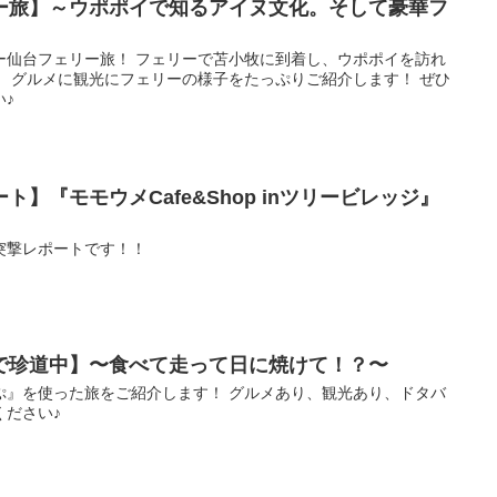
ー旅】～ウポポイで知るアイヌ文化。そして豪華フ
ー仙台フェリー旅！ フェリーで苫小牧に到着し、ウポポイを訪れ
！ グルメに観光にフェリーの様子をたっぷりご紹介します！ ぜひ
♪
】『モモウメCafe&Shop inツリービレッジ』
突撃レポートです！！
で珍道中】〜食べて走って日に焼けて！？〜
ぷ』を使った旅をご紹介します！ グルメあり、観光あり、ドタバ
ください♪