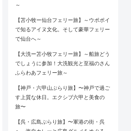
～
【苫小牧ー仙台フェリー旅】～ウポポイ
で知るアイヌ文化。そして豪華フェリー
で仙台へ～
【大洗ー苫小牧フェリー旅】～船旅どう
でしょうに参加！大洗観光と至福のさん
ふらわあフェリー旅～
【神戸・六甲山ぶらり旅】〜神戸で過ご
す上質な休日。エクシブ六甲と美食の
旅〜
【呉・広島ぶらり旅】〜軍港の街・呉