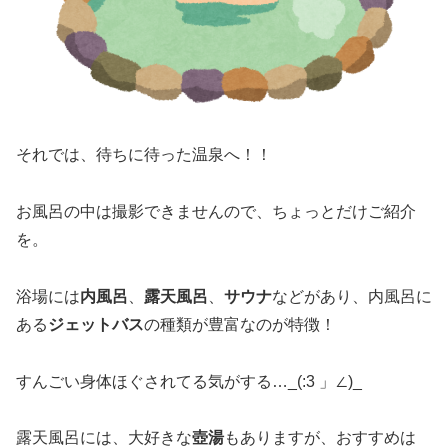
それでは、待ちに待った温泉へ！！
お風呂の中は撮影できませんので、ちょっとだけご紹介
を。
浴場には
内風呂
、
露天風呂
、
サウナ
などがあり、内風呂に
ある
ジェットバス
の種類が豊富なのが特徴！
すんごい身体ほぐされてる気がする…_(:3 」∠)_
露天風呂には、大好きな
壺湯
もありますが、おすすめは