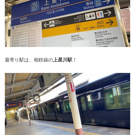
最寄り駅は、相鉄線の
上星川駅
！