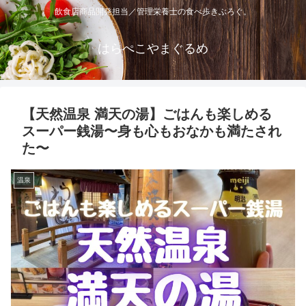
飲食店商品開発担当／管理栄養士の食べ歩きぶろぐ。
はらぺこやまぐるめ
【天然温泉 満天の湯】ごはんも楽しめる
スーパー銭湯〜身も心もおなかも満たされ
た〜
温泉