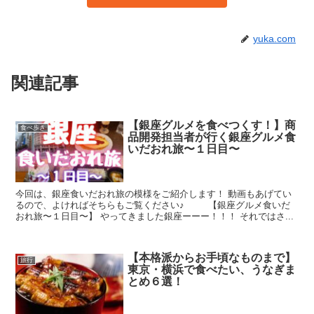
yuka.com
関連記事
【銀座グルメを食べつくす！】商
食べ歩き
品開発担当者が行く銀座グルメ食
いだおれ旅〜１日目〜
今回は、銀座食いだおれ旅の模様をご紹介します！ 動画もあげてい
るので、よければそちらもご覧ください♪ 【銀座グルメ食いだ
おれ旅〜１日目〜】 やってきました銀座ーーー！！！ それではさ...
【本格派からお手頃なものまで】
旅行
東京・横浜で食べたい、うなぎま
とめ６選！