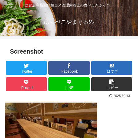
飲食店商品開発担当／管理栄養士の食べ歩きぶろぐ。
はらぺこやまぐるめ
Screenshot
Twitter
Facebook
はてブ
Pocket
LINE
コピー
2025.10.13