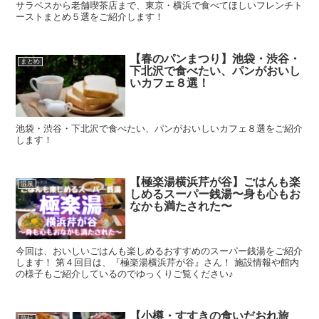
サラベスから老舗喫茶店まで、東京・横浜で食べてほしいフレンチト
ーストまとめ５選をご紹介します！
【春のパンまつり】池袋・渋谷・
まとめ
下北沢で食べたい、パンがおいし
いカフェ８選！
池袋・渋谷・下北沢で食べたい、パンがおいしいカフェ８選をご紹介
します！
【極楽湯横浜芹が谷】ごはんも楽
温泉
しめるスーパー銭湯〜身も心もお
なかも満たされた〜
今回は、おいしいごはんも楽しめるおすすめのスーパー銭湯をご紹介
します！ 第４回目は、『極楽湯横浜芹が谷』さん！ 施設情報や館内
の様子もご紹介しているのでゆっくりご覧ください♪
【小樽・すすきの食いだおれ旅
旅行