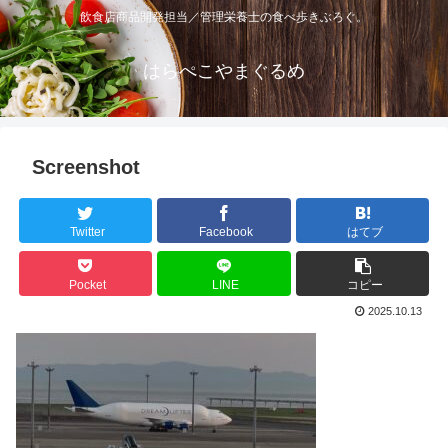
飲食店商品開発担当／管理栄養士の食べ歩きぶろぐ。
はらぺこやまぐるめ
Screenshot
Twitter
Facebook
はてブ
Pocket
LINE
コピー
2025.10.13