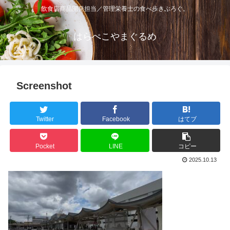
飲食店商品開発担当／管理栄養士の食べ歩きぶろぐ。
はらぺこやまぐるめ
Screenshot
Twitter
Facebook
はてブ
Pocket
LINE
コピー
2025.10.13