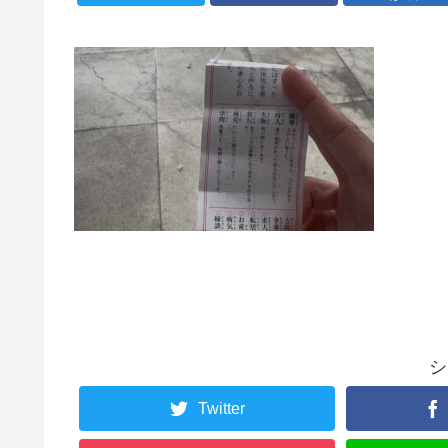
シ
Twitter