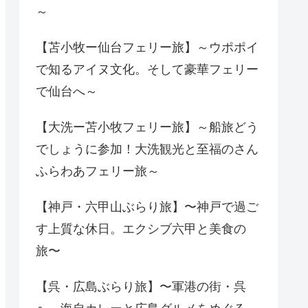
～
【苫小牧ー仙台フェリー旅】～ウポポイ
で知るアイヌ文化。そして豪華フェリー
で仙台へ～
【大洗ー苫小牧フェリー旅】～船旅どう
でしょうに参加！大洗観光と至福のさん
ふらわあフェリー旅～
【神戸・六甲山ぶらり旅】〜神戸で過ご
す上質な休日。エクシブ六甲と美食の
旅〜
【呉・広島ぶらり旅】〜軍港の街・呉