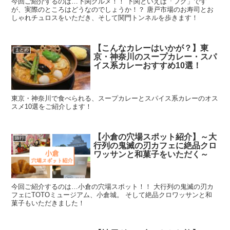
今回ご紹介するのは…下関グルメ！！ 下関といえば「フグ」です
が、実際のところはどうなのでしょうか！？ 唐戸市場のお寿司とお
しゃれチュロスをいただき、そして関門トンネルを歩きます！
【こんなカレーはいかが？】東
まとめ
京・神奈川のスープカレー・スパ
イス系カレーおすすめ10選！
東京・神奈川で食べられる、スープカレーとスパイス系カレーのオス
スメ10選をご紹介します！
【小倉の穴場スポット紹介】～大
旅行
行列の鬼滅の刃カフェに絶品クロ
ワッサンと和菓子をいただく～
今回ご紹介するのは…小倉の穴場スポット！！ 大行列の鬼滅の刃カ
フェにTOTOミュージアム、小倉城。 そして絶品クロワッサンと和
菓子もいただきました！