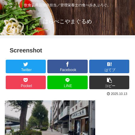
飲食店商品開発担当／管理栄養士の食べ歩きぶろぐ。
はらぺこやまぐるめ
Screenshot
Twitter
Facebook
はてブ
Pocket
LINE
コピー
2025.10.13