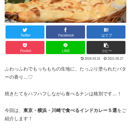
Twitter
Facebook
はてブ
Pocket
LINE
コピー
2026.03.31
2021.05.27
ふわっふわでもっちもちの生地に、たっぷり塗られたバタ
ーの香り…♡
焼きたてをハフハフしながら食べるナンは格別です…！
今回は、
東京・横浜・川崎で食べるインドカレー５選
をご
紹介します！