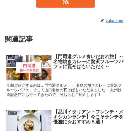
yuka.com
関連記事
【門司港グルメ食いだおれ旅】～
旅行
名物焼きカレーに贅沢フルーツパ
フェに瓦そばもいただく～
今回ご紹介するのは…門司港グルメ！！ 名物の焼きカレーに贅沢フ
ルーツパフェ、そして山口名物の瓦そばもいただきました！ 九州鉄
道記念館にも行ってきたので、そちらもご紹介します！
【品川イタリアン・フレンチ・メ
まとめ
キシカンランチ】今こそランチを
優雅に☆おすすめ５選！