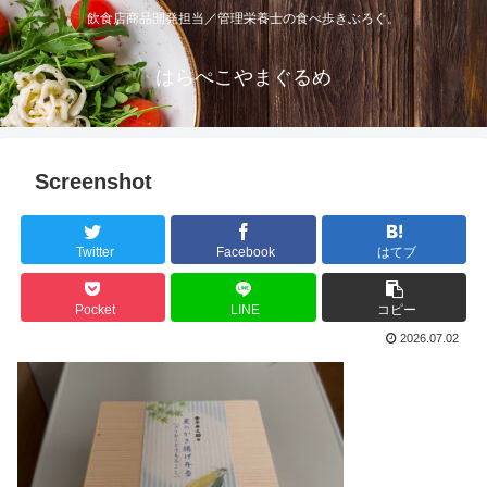
飲食店商品開発担当／管理栄養士の食べ歩きぶろぐ。
はらぺこやまぐるめ
Screenshot
Twitter
Facebook
はてブ
Pocket
LINE
コピー
2026.07.02