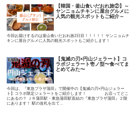
【韓国・釜山食いだおれ旅②】～
旅行
ヤンニョムチキンに屋台グルメに
人気の観光スポットもご紹介～
今回お届けするのは釜山食いだおれ旅2日目！！！！！ ヤンニョムチ
キンに屋台グルメに人気の観光スポットもご紹介します！
【鬼滅の刃×円山ジェラート】コ
購入品
ラボジェラート壱ノ型〜食べてま
とめてみた〜
今回は、『東急プラザ蒲田』で開催中の【鬼滅の刃×円山ジェラー
ト】コラボ限定ジェラートをご紹介します！ お店ってどこ
にあるの？ ＪＲ蒲田駅・東急蒲田駅直結の『東急プラザ蒲田』２階
にあります！ 駅の改札を出て...