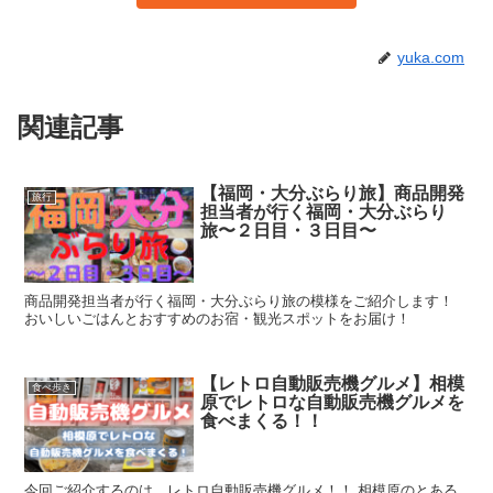
yuka.com
関連記事
【福岡・大分ぶらり旅】商品開発
旅行
担当者が行く福岡・大分ぶらり
旅〜２日目・３日目〜
商品開発担当者が行く福岡・大分ぶらり旅の模様をご紹介します！
おいしいごはんとおすすめのお宿・観光スポットをお届け！
【レトロ自動販売機グルメ】相模
食べ歩き
原でレトロな自動販売機グルメを
食べまくる！！
今回ご紹介するのは、レトロ自動販売機グルメ！！ 相模原のとある