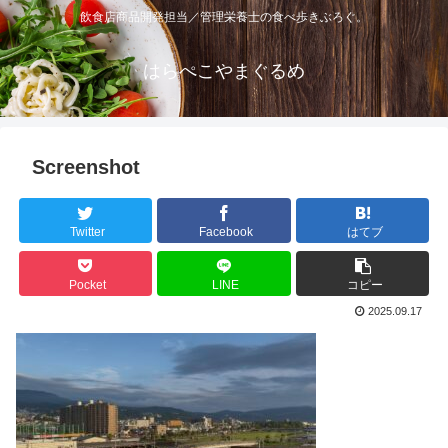
飲食店商品開発担当／管理栄養士の食べ歩きぶろぐ。
はらぺこやまぐるめ
Screenshot
Twitter
Facebook
はてブ
Pocket
LINE
コピー
2025.09.17