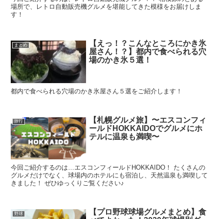
場所で、レトロ自動販売機グルメを堪能してきた模様をお届けしま
す！
【えっ！？こんなところにかき氷
まとめ
屋さん！？】都内で食べられる穴
場のかき氷５選！
都内で食べられる穴場のかき氷屋さん５選をご紹介します！
【札幌グルメ旅】〜エスコンフィ
旅行
ールドHOKKAIDOでグルメにホ
テルに温泉も満喫〜
今回ご紹介するのは…エスコンフィールドHOKKAIDO！ たくさんの
グルメだけでなく、球場内のホテルにも宿泊し、天然温泉も満喫して
きました！ ぜひゆっくりご覧ください♪
【プロ野球球場グルメまとめ】食
野球