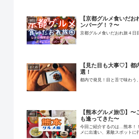
【京都グルメ食いだお
旅行
ンバーグ！？〜
京都グルメ食いだおれ旅４日
【見た目も大事♡】都
まとめ
選！
都内で発見！目と舌で味わう
【熊本グルメ旅①】〜
旅行
も逢ってきた〜
今回ご紹介するのは…熊本！
メに出逢い、素敵スポットに行