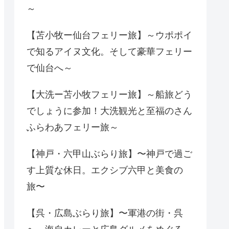
～
【苫小牧ー仙台フェリー旅】～ウポポイ
で知るアイヌ文化。そして豪華フェリー
で仙台へ～
【大洗ー苫小牧フェリー旅】～船旅どう
でしょうに参加！大洗観光と至福のさん
ふらわあフェリー旅～
【神戸・六甲山ぶらり旅】〜神戸で過ご
す上質な休日。エクシブ六甲と美食の
旅〜
【呉・広島ぶらり旅】〜軍港の街・呉