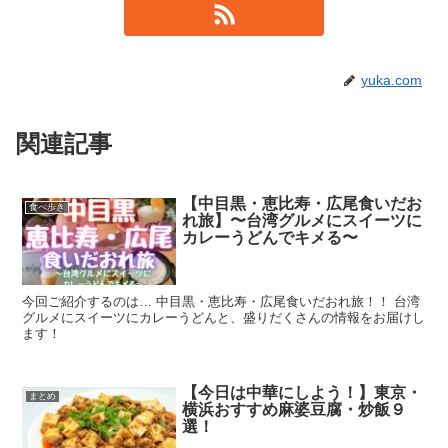
yuka.com
関連記事
【中目黒・恵比寿・広尾食いだお
食べ歩き
れ旅】〜台湾グルメにスイーツに
カレーうどんでキメる〜
今回ご紹介するのは… 中目黒・恵比寿・広尾食いだおれ旅！！ 台湾
グルメにスイーツにカレーうどんと、盛りだくさんの情報をお届けし
ます！
【今日は中華にしよう！】東京・
まとめ
横浜おすすめ麻婆豆腐・炒飯９
選！