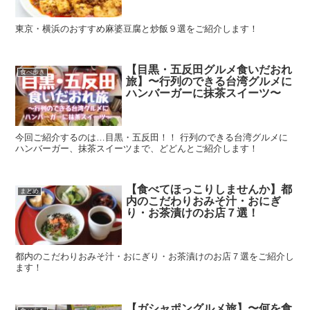
東京・横浜のおすすめ麻婆豆腐と炒飯９選をご紹介します！
【目黒・五反田グルメ食いだおれ
食べ歩き
旅】〜行列のできる台湾グルメに
ハンバーガーに抹茶スイーツ〜
今回ご紹介するのは…目黒・五反田！！ 行列のできる台湾グルメに
ハンバーガー、抹茶スイーツまで、どどんとご紹介します！
【食べてほっこりしませんか】都
まとめ
内のこだわりおみそ汁・おにぎ
り・お茶漬けのお店７選！
都内のこだわりおみそ汁・おにぎり・お茶漬けのお店７選をご紹介し
ます！
【ガシャポングルメ旅】〜何を食