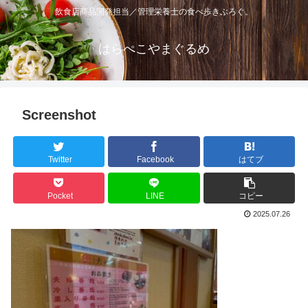
飲食店商品開発担当／管理栄養士の食べ歩きぶろぐ。
はらぺこやまぐるめ
Screenshot
Twitter
Facebook
はてブ
Pocket
LINE
コピー
2025.07.26