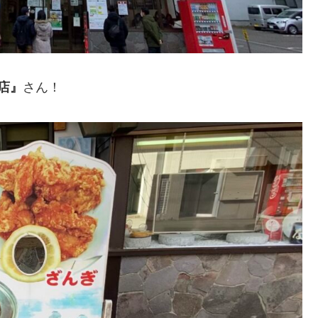
店』
さん！