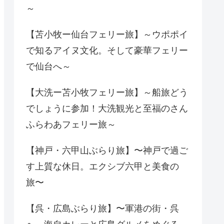
～
【苫小牧ー仙台フェリー旅】～ウポポイ
で知るアイヌ文化。そして豪華フェリー
で仙台へ～
【大洗ー苫小牧フェリー旅】～船旅どう
でしょうに参加！大洗観光と至福のさん
ふらわあフェリー旅～
【神戸・六甲山ぶらり旅】〜神戸で過ご
す上質な休日。エクシブ六甲と美食の
旅〜
【呉・広島ぶらり旅】〜軍港の街・呉