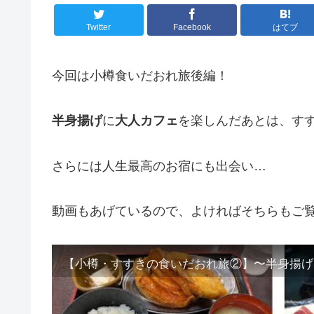
Twitter
Facebook
はてブ
今回は小樽食いだおれ旅後編！
半身揚げ
に
大人カフェ
を楽しんだあとは、す
さらには人生最高のお宿にも出会い…
動画もあげているので、よければそちらもご覧