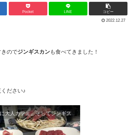
Pocket
LINE
コピー
2022.12.27
すきので
ジンギスカン
も食べてきました！
ください♪
【小樽・すすきの食いだおれ旅②】〜半身揚げに大人カフェ、そしてジンギスカンを〜