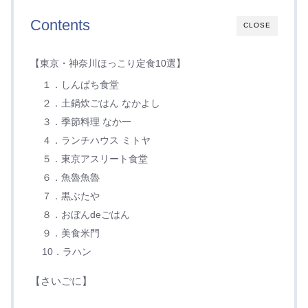
Contents
CLOSE
【東京・神奈川ほっこり定食10選】
１．しんぱち食堂
２．土鍋炊ごはん なかよし
３．季節料理 なか一
４．ランチハウス ミトヤ
５．東京アスリート食堂
６．魚魯魚魯
７．黒ぶたや
８．おぼんdeごはん
９．美食米門
10．ラハン
【さいごに】