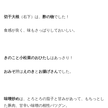
切干大根
（右下）は、
酢の物
でした！
食感が良く、味もさっぱりしておいしい。
きのこと小松菜のおひたし
はあっさり！
おみそ汁
は
えのき
と
お揚げさん
でした。
味噌炒め
は、とろとろの茄子と甘みがあって、もちっとし
た豚肉、甘辛い味噌の相性バツグン。