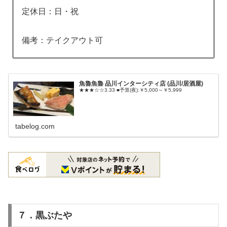
定休日：日・祝
備考：テイクアウト可
魚魯魚魯 品川インターシティ店 (品川/居酒屋)
★★★☆☆3.33 ■予算(夜):￥5,000～￥5,999
tabelog.com
７．黒ぶたや