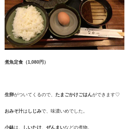
煮魚定食（1,080円）
生卵
がついてくるので、
たまごかけごはん
ができます♡
おみそ汁
は
しじみ
で、味濃いめでした。
小鉢
は、
しいたけ
、
ぜんまい
などの煮物。