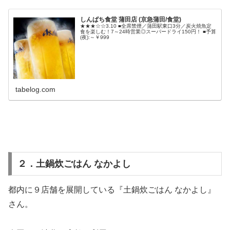
しんぱち食堂 蒲田店 (京急蒲田/食堂)
★★★☆☆3.10 ■全席禁煙／蒲田駅東口3分／炭火焼魚定
食を楽しむ！7～24時営業◎スーパードライ150円！ ■予算
(夜):～￥999
tabelog.com
２．
土鍋炊ごはん なかよし
都内に９店舗を展開している『土鍋炊ごはん なかよし』
さん。