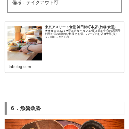
備考：テイクアウト可
東京アスリート食堂 神田錦町本店 (竹橋/食堂)
★★★☆☆3.38 ■昼は定食とカフェ/夜は鍋を中心の居酒屋
利用も◎/健康的な料理とお酒、ハーブのお店 ■予算(夜):
￥2,000～￥2,999
tabelog.com
６．魚魯魚魯