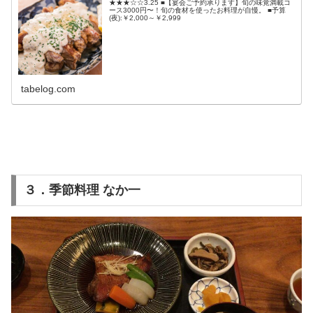
★★★☆☆3.25 ■【宴会ご予約承ります】旬の味覚満載コ
ース3000円〜！旬の食材を使ったお料理が自慢。 ■予算
(夜):￥2,000～￥2,999
tabelog.com
３．季節料理 なか一