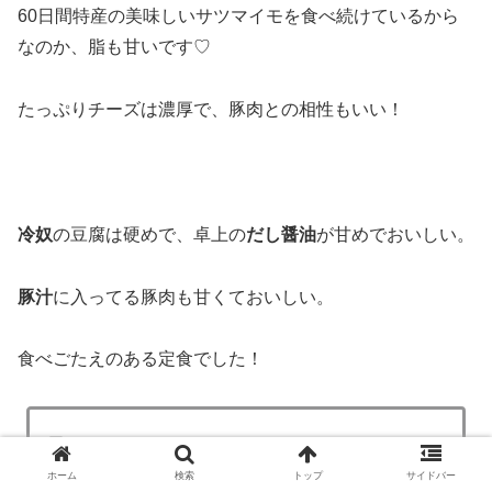
60日間特産の美味しいサツマイモを食べ続けているから
なのか、脂も甘いです♡
たっぷりチーズは濃厚で、豚肉との相性もいい！
冷奴
の豆腐は硬めで、卓上の
だし醤油
が甘めでおいしい。
豚汁
に入ってる豚肉も甘くておいしい。
食べごたえのある定食でした！
黒ぶたや
ホーム
検索
トップ
サイドバー