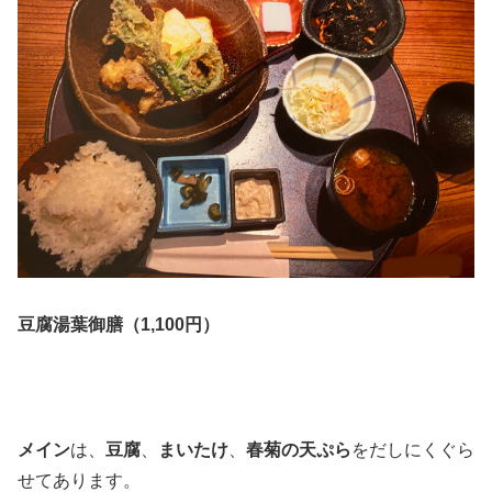
豆腐湯葉御膳（1,100円）
メイン
は、
豆腐
、
まいたけ
、
春菊の天ぷら
をだしにくぐら
せてあります。