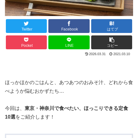
Twitter
Facebook
はてブ
Pocket
LINE
コピー
2026.03.31
2021.03.10
ほっかほかのごはんと、あつあつのおみそ汁、どれから食
べようか悩むおかずたち…
今回は、
東京・神奈川で食べたい、ほっこりできる定食
10選
をご紹介します！