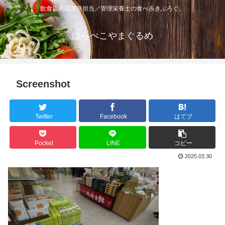
飲食店商品開発担当／管理栄養士の食べ歩きぶろぐ。
はらぺこやまぐるめ
Screenshot
Twitter
Facebook
はてブ
Pocket
LINE
コピー
2025.03.30