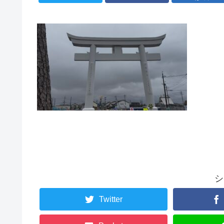
シ
Twitter