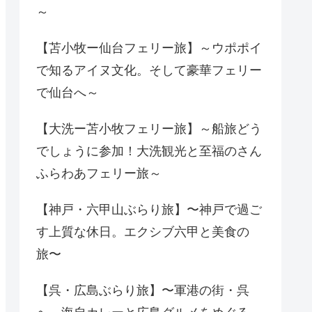
～
【苫小牧ー仙台フェリー旅】～ウポポイ
で知るアイヌ文化。そして豪華フェリー
で仙台へ～
【大洗ー苫小牧フェリー旅】～船旅どう
でしょうに参加！大洗観光と至福のさん
ふらわあフェリー旅～
【神戸・六甲山ぶらり旅】〜神戸で過ご
す上質な休日。エクシブ六甲と美食の
旅〜
【呉・広島ぶらり旅】〜軍港の街・呉