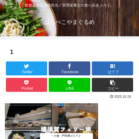
飲食店商品開発担当／管理栄養士の食べ歩きぶろぐ。
はらぺこやまぐるめ
1
Twitter
Facebook
はてブ
Pocket
LINE
コピー
2025.10.19