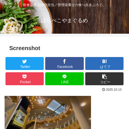
飲食店商品開発担当／管理栄養士の食べ歩きぶろぐ。
はらぺこやまぐるめ
Screenshot
Twitter
Facebook
はてブ
Pocket
LINE
コピー
2025.10.13