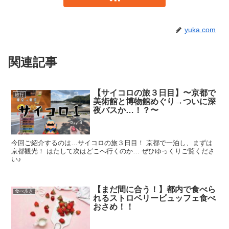
yuka.com
関連記事
【サイコロの旅３日目】〜京都で
旅行
美術館と博物館めぐり→ついに深
夜バスか…！？〜
今回ご紹介するのは…サイコロの旅３日目！ 京都で一泊し、まずは
京都観光！ はたして次はどこへ行くのか… ぜひゆっくりご覧くださ
い♪
【まだ間に合う！】都内で食べら
食べ歩き
れるストロベリービュッフェ食べ
おさめ！！