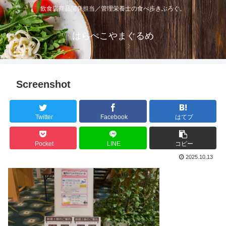
飲食店商品開発担当／管理栄養士の食べ歩きぶろぐ。
はらぺこやまぐるめ
Screenshot
Twitter
Facebook
はてブ
Pocket
LINE
コピー
2025.10.13