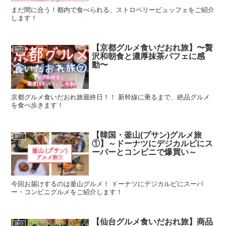
まだ間に合う！都内で食べられる、ストロベリービュッフェをご紹介
します！
【京都グルメ食いだおれ旅】〜贅
旅行
沢和朝食と濃厚抹茶パフェに感
動〜
京都グルメ食いだおれ旅最終日！！ 新幹線に乗るまで、絶品グルメ
を食べ歩きます！
【韓国・釜山(プサン)グルメ旅
旅行
①】～ドーナツにデジカルビにス
ーパーとコンビニで爆買い～
今回お届けするのは釜山グルメ！ ドーナツにデジカルビにスーパ
ー・コンビニグルメをご紹介します！
【仙台グルメ食いだおれ旅】商品
旅行