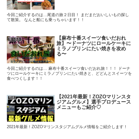
今回ご紹介するのは…尾道の旅２日目！ まだまだおいしいもの探し
て散策。 なんと船にも乗っちゃいます！！
【麻布十番スイーツ食いだおれ
食べ歩き
旅】〜ドーナツにロールケーキに
ミラノプリンにたい焼きを攻め
る〜
今回ご紹介するのは… 麻布十番スイーツ食いだおれ旅！！！ ドーナ
ツにロールケーキにミラノプリンにたい焼きと、どどんとスイーツを
食べつくします！！
【2021年最新！ZOZOマリンスタ
野球
ジアムグルメ】選手プロデュース
メニューもご紹介♡
2021年最新！ZOZOマリンスタジアムグルメ情報をご紹介します！