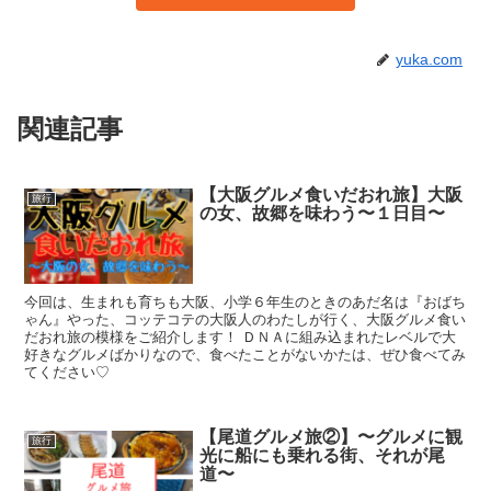
yuka.com
関連記事
【大阪グルメ食いだおれ旅】大阪
旅行
の女、故郷を味わう〜１日目〜
今回は、生まれも育ちも大阪、小学６年生のときのあだ名は『おばち
ゃん』やった、コッテコテの大阪人のわたしが行く、大阪グルメ食い
だおれ旅の模様をご紹介します！ ＤＮＡに組み込まれたレベルで大
好きなグルメばかりなので、食べたことがないかたは、ぜひ食べてみ
てください♡
【尾道グルメ旅②】〜グルメに観
旅行
光に船にも乗れる街、それが尾
道〜