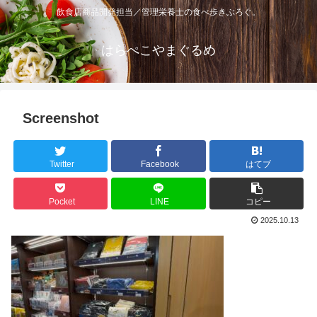
飲食店商品開発担当／管理栄養士の食べ歩きぶろぐ。
はらぺこやまぐるめ
Screenshot
Twitter
Facebook
はてブ
Pocket
LINE
コピー
2025.10.13