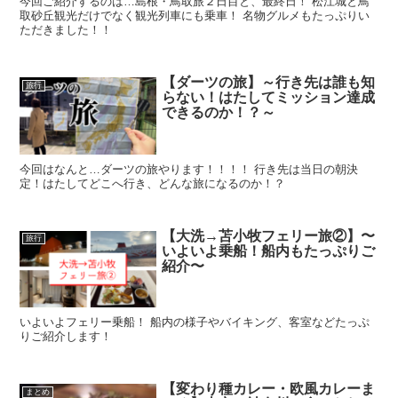
今回ご紹介するのは…島根・鳥取旅２日目と、最終日！ 松江城と鳥
取砂丘観光だけでなく観光列車にも乗車！ 名物グルメもたっぷりい
ただきました！！
【ダーツの旅】～行き先は誰も知
旅行
らない！はたしてミッション達成
できるのか！？～
今回はなんと…ダーツの旅やります！！！！ 行き先は当日の朝決
定！はたしてどこへ行き、どんな旅になるのか！？
【大洗→苫小牧フェリー旅②】〜
旅行
いよいよ乗船！船内もたっぷりご
紹介〜
いよいよフェリー乗船！ 船内の様子やバイキング、客室などたっぷ
りご紹介します！
【変わり種カレー・欧風カレーま
まとめ