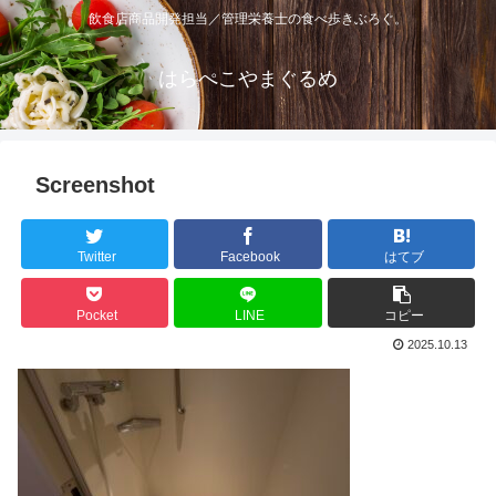
飲食店商品開発担当／管理栄養士の食べ歩きぶろぐ。
はらぺこやまぐるめ
Screenshot
Twitter
Facebook
はてブ
Pocket
LINE
コピー
2025.10.13