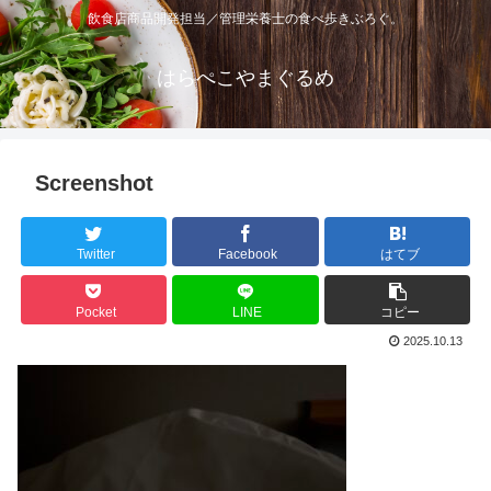
飲食店商品開発担当／管理栄養士の食べ歩きぶろぐ。
はらぺこやまぐるめ
Screenshot
Twitter
Facebook
はてブ
Pocket
LINE
コピー
2025.10.13