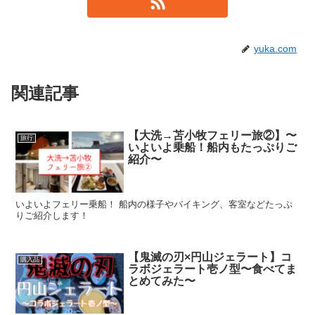
yuka.com
関連記事
【大洗→苫小牧フェリー旅②】〜
旅行
いよいよ乗船！船内もたっぷりご
紹介〜
いよいよフェリー乗船！ 船内の様子やバイキング、客室などたっぷ
りご紹介します！
【鬼滅の刃×円山ジェラート】コ
購入品
ラボジェラート壱ノ型〜食べてま
とめてみた〜