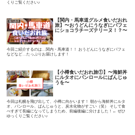
くりご覧ください♪
【関内・馬車道グルメ食いだおれ
食べ歩き
旅】〜おうどんにうなぎにパフェ
にショコラチーズテリーヌ！？〜
今回ご紹介するのは…関内・馬車道！！ おうどんにうなぎにパフェ
などなど…たっぷりお届けします！
【小樽食いだおれ旅①】〜海鮮丼
旅行
にルタオにパンロールにぱんじゅ
うを〜
今回は札幌を飛び出して、小樽に向かいます！ 朝から海鮮丼にルタ
オ、パンロール、ぱんじゅうと、炭水化物がすごい（笑） そして食
べすぎて長編になってしまうため、前編後編に分けました！← ぜひ
ゆっくりご覧ください♪