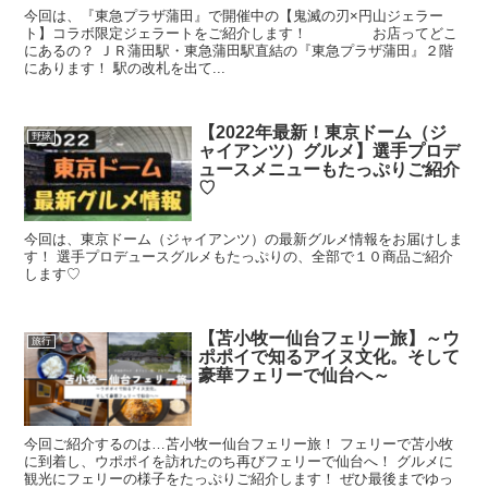
今回は、『東急プラザ蒲田』で開催中の【鬼滅の刃×円山ジェラー
ト】コラボ限定ジェラートをご紹介します！ お店ってどこ
にあるの？ ＪＲ蒲田駅・東急蒲田駅直結の『東急プラザ蒲田』２階
にあります！ 駅の改札を出て...
【2022年最新！東京ドーム（ジ
野球
ャイアンツ）グルメ】選手プロデ
ュースメニューもたっぷりご紹介
♡
今回は、東京ドーム（ジャイアンツ）の最新グルメ情報をお届けしま
す！ 選手プロデュースグルメもたっぷりの、全部で１０商品ご紹介
します♡
【苫小牧ー仙台フェリー旅】～ウ
旅行
ポポイで知るアイヌ文化。そして
豪華フェリーで仙台へ～
今回ご紹介するのは…苫小牧ー仙台フェリー旅！ フェリーで苫小牧
に到着し、ウポポイを訪れたのち再びフェリーで仙台へ！ グルメに
観光にフェリーの様子をたっぷりご紹介します！ ぜひ最後までゆっ