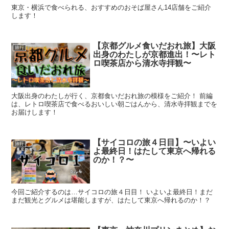
東京・横浜で食べられる、おすすめのおそば屋さん14店舗をご紹介
します！
【京都グルメ食いだおれ旅】大阪
旅行
出身のわたしが京都進出！〜レト
ロ喫茶店から清水寺拝観〜
大阪出身のわたしが行く、京都食いだおれ旅の模様をご紹介！ 前編
は、レトロ喫茶店で食べるおいしい朝ごはんから、清水寺拝観までを
お届けします！
【サイコロの旅４日目】〜いよい
旅行
よ最終日！はたして東京へ帰れる
のか！？〜
今回ご紹介するのは…サイコロの旅４日目！ いよいよ最終日！まだ
まだ観光とグルメは堪能しますが、はたして東京へ帰れるのか！？