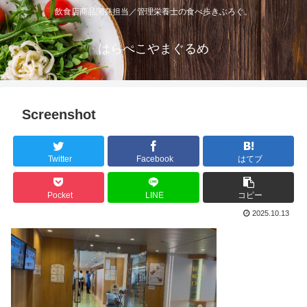
飲食店商品開発担当／管理栄養士の食べ歩きぶろぐ。
はらぺこやまぐるめ
Screenshot
Twitter
Facebook
はてブ
Pocket
LINE
コピー
2025.10.13